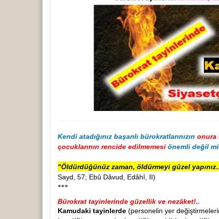
Kendi atadığınız başarılı bürokratlarınızın
onura 
çocuklarının rencide edilmemesi
önemli değil mi
"Öldürdüğünüz zaman, öldürmeyi güzel yapınız…
Sayd, 57; Ebû Dâvud, Edâhî, II)
***
Bürokrat tayinlerinde güzellik ve nezâket!..
Kamudaki tayinlerde
(personelin yer değiştirmeler