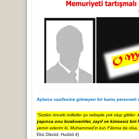
Aylarca vazifesine gitmeyen
bir kamu personeli 
“Sizden önceki milletler şu sebeple yok olup gittiler:
A
yapınca onu bırakıverirler, zayıf ve kimsesiz biri
yemin ederim ki, Muhammed’in kızı Fâtıma da olsa, 
Ebû Dâvûd, Hudûd 4)