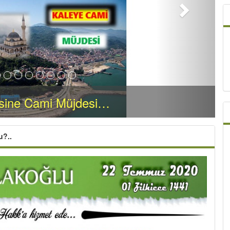
esine Cami Müjdesi…
u?..