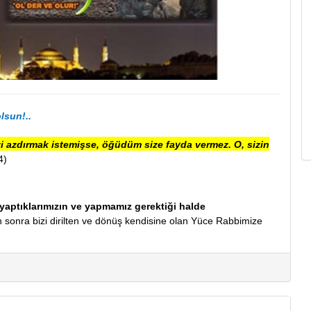
lsun!..
zi azdırmak istemişse, öğüdüm size fayda vermez. O, sizin
4)
yaptıklarımızın ve yapmamız gerektiği halde
 sonra bizi dirilten ve dönüş kendisine olan Yüce Rabbimize