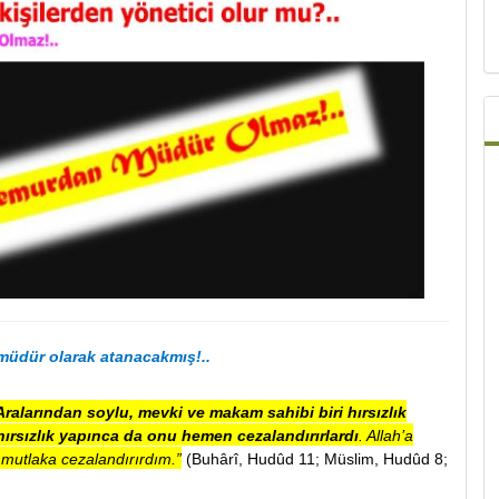
müdür olarak atanacakmış!..
ralarından soylu, mevki ve makam sahibi biri hırsızlık
 hırsızlık yapınca da onu hemen cezalandırırlardı
. Allah’a
mutlaka cezalandırırdım.”
(Buhârî, Hudûd 11; Müslim, Hudûd 8;