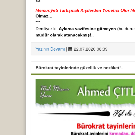
***
Memuriyeti Tartışmalı Kişilerden Yönetici Olur M
Olmaz…
***
Deniliyor ki:
Aylarca vazifesine gitmeyen
(bu durum
müdür olarak atanacakmış!..
Yazının Devamı
|
22.07.2020 08:39
Bürokrat tayinlerinde güzellik ve nezâket!..