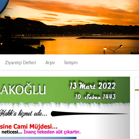
Ziyaretçi Defteri
Arşiv
İletişim
Next