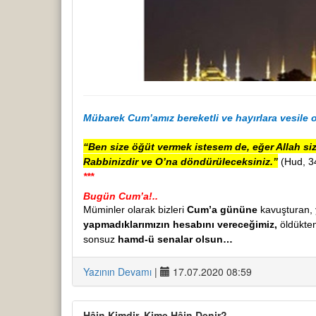
Mübarek Cum’amız
bereketli ve hayırlara vesile
o
“Ben size öğüt vermek istesem de, eğer Allah si
Rabbinizdir ve O’na döndürüleceksiniz.”
(Hud, 3
***
Bugün Cum’a!..
Müminler olarak bizleri
Cum’a gününe
kavuşturan,
yapmadıklarımızın hesabını vereceğimiz,
öldükten
sonsuz
hamd-ü senalar olsun…
Yazının Devamı
|
17.07.2020 08:59
Hâin Kimdir, Kime Hâin Denir?..