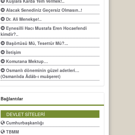
Kuşlara Karda Yem Vermek!..
Alacak Senediniz Geçersiz Olmasın..!
Dr. Ali Menekşe!..
Eynesilli Hacı Mustafa Eren Hocaefendi
kimdir?..
Başörtüsü Mü, Tesettür Mü?...
İletişim
Komutana Mektup…
Osmanlı döneminin güzel adetleri…
(Osmanlıda Âdâb-ı muâşeret)
Bağlantılar
DEVLET SİTELERİ
Cumhurbaşkanlığı
TBMM