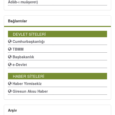
Âdâb-ı muâşeret)
Bağlantılar
DEVLET SİTELERİ
Cumhurbaşkanlığı
TBMM
Başbakanlık
e-Devlet
HABER SİTELERİ
Haber Yirmisekiz
Giresun Aksu Haber
Arşiv