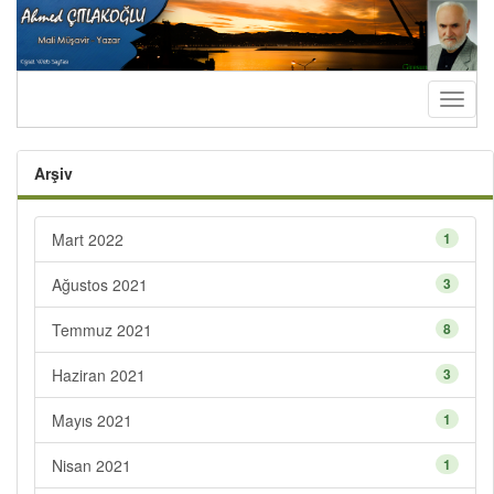
Toggl
naviga
Arşiv
Mart 2022
1
Ağustos 2021
3
Temmuz 2021
8
Haziran 2021
3
Mayıs 2021
1
Nisan 2021
1