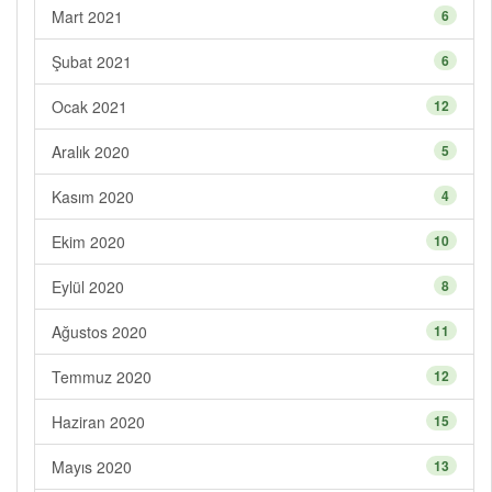
Mart 2021
6
Şubat 2021
6
Ocak 2021
12
Aralık 2020
5
Kasım 2020
4
Ekim 2020
10
Eylül 2020
8
Ağustos 2020
11
Temmuz 2020
12
Haziran 2020
15
Mayıs 2020
13