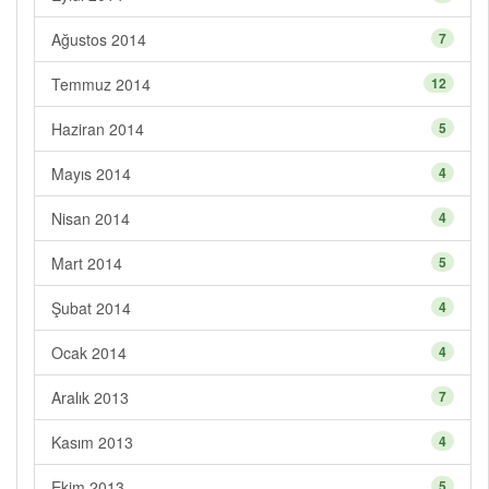
Ağustos 2014
7
Temmuz 2014
12
Haziran 2014
5
Mayıs 2014
4
Nisan 2014
4
Mart 2014
5
Şubat 2014
4
Ocak 2014
4
Aralık 2013
7
Kasım 2013
4
Ekim 2013
5