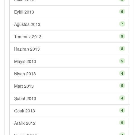
Eylül 2013
6
Ağustos 2013
7
Temmuz 2013
9
Haziran 2013
8
Mayıs 2013
5
Nisan 2013
4
Mart 2013
5
Şubat 2013
4
Ocak 2013
4
Aralık 2012
5