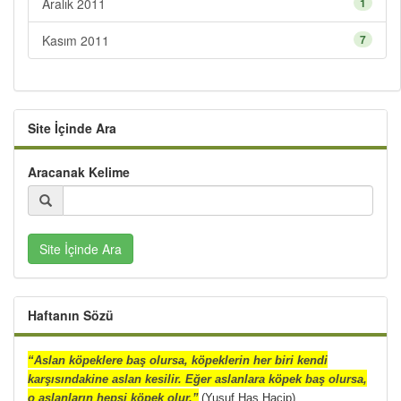
Aralık 2011
1
Kasım 2011
7
Site İçinde Ara
Aracanak Kelime
Site İçinde Ara
Haftanın Sözü
“Aslan köpeklere baş olursa, köpeklerin her biri kendi
karşısındakine aslan kesilir. Eğer aslanlara köpek baş olursa,
o aslanların hepsi köpek olur.”
(Yusuf Has Hacip)