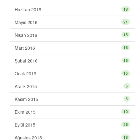
Haziran 2016
18
Mayıs 2016
21
Nisan 2016
15
Mart 2016
16
Şubat 2016
15
Ocak 2016
15
Aralık 2015
5
Kasım 2015
5
Ekim 2015
10
Eylül 2015
26
Ağustos 2015
18