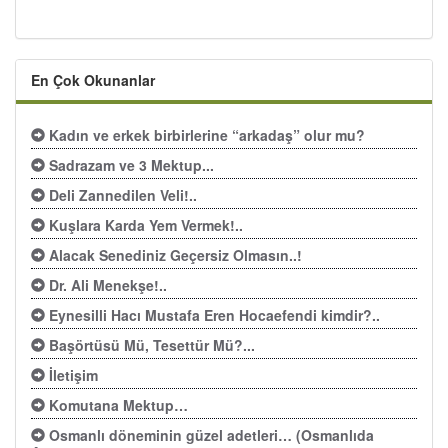
En Çok Okunanlar
Kadın ve erkek birbirlerine “arkadaş” olur mu?
Sadrazam ve 3 Mektup...
Deli Zannedilen Veli!..
Kuşlara Karda Yem Vermek!..
Alacak Senediniz Geçersiz Olmasın..!
Dr. Ali Menekşe!..
Eynesilli Hacı Mustafa Eren Hocaefendi kimdir?..
Başörtüsü Mü, Tesettür Mü?...
İletişim
Komutana Mektup…
Osmanlı döneminin güzel adetleri… (Osmanlıda