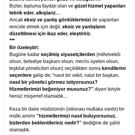
Bizler, topluma faydalı olan ve
güzel hizmet yapanları
tebrik eder, alkışlarız…
Ancak
eksiz ve yanlış gördüklerimizi
de yapanları
rencide etmek için değil,
eksiz ve yanlışların
düzeltilmesi için ikaz eder, eleştiririz.
***
Bir özeleştiri:
Bugüne kadar
seçilmiş siyasetçilerden
(milletvekili
olsun, belediye başkanı olsun, meclis üyeleri olsun,
teşkilat yöneticileri olsun) seçildikten sonra
kendilerini
seçenlere
gelip de; “nasıl bir vekil, nasıl bir başkan,
nasıl bir yönetici görmez istiyorsunuz?
Hizmetlerimizi beğeniyor musunuz?”
diyen biriyle
henüz müşerref olamadık…
Keza bir daire müdürünün (istisnası mutlaka vardır) bir
mülki amirin
“hizmetlerimizi nasıl buluyorsunuz,
bizlerden beklentileriniz nedir?”
dediğine de şahit
olamadık.