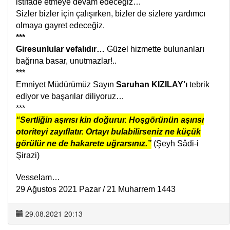
istifade etmeye devam edeceğiz…
Sizler bizler için çalışırken, bizler de sizlere yardımcı
olmaya gayret edeceğiz.
***
Giresunlular vefalıdır…
Güzel hizmette bulunanları
bağrına basar, unutmazlar!..
***
Emniyet Müdürümüz Sayın
Saruhan KIZILAY’ı
tebrik
ediyor ve başarılar diliyoruz…
***
“Sertliğin aşırısı kin doğurur. Hoşgörünün aşırısı
otoriteyi zayıflatır. Ortayı bulabilirseniz ne küçük
görülür ne de hakarete uğrarsınız.”
(Şeyh Sâdi-i
Şirazi)
Vesselam…
29 Ağustos 2021 Pazar / 21 Muharrem 1443
29.08.2021 20:13