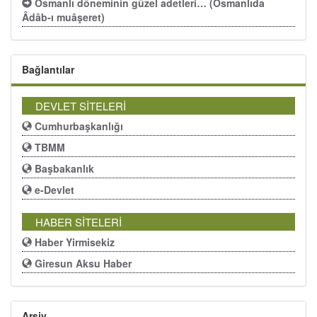
Osmanlı döneminin güzel adetleri… (Osmanlıda
Âdâb-ı muâşeret)
Bağlantılar
DEVLET SİTELERİ
Cumhurbaşkanlığı
TBMM
Başbakanlık
e-Devlet
HABER SİTELERİ
Haber Yirmisekiz
Giresun Aksu Haber
Arşiv