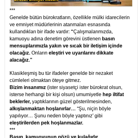
***
Genelde bütün bürokratların, özellikle mülki idarecilerin
ve emniyet müdürlerinin atanmaları esnasında
kullandıkları bir ifade vardır:
“
Çalışmalarımızda,
kamuoyu adına denetim görevini üstlenen
basın
mensuplarımızla yakın ve sıcak bir iletişim içinde
olacağız.
Onların
eleştiri ve uyarılarını dikkate
alacağız.”
Klasikleşmiş bu tür ifadeler genelde bir nezaket
cümleleri olmaktan öteye gitmez.
Bizim insanımız
(ister siyasetçi ister bürokrat olsun,
isterse herhangi bir kişi olsun) umumiyetle
hep iltifat
beklerler,
yaptıklarının güzel gösterilmesinden,
alkışlanmaktan hoşlanırlar…
“Şu, niçin böyle
yapılıyor… Şunu neden böyle yaptınız’ gibi
eleştirilerden pek hoşlanmazlar.
***
Basın,
kamuoyunun gözü ve kulağıdır…