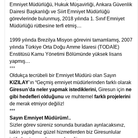
Emniyet Müdürlüğü, Hukuk Müşavirliği, Ankara Güvenlik
Dairesi Başkanlığı ve Siirt Emniyet Müdürlüğü
görevlerinde bulunmuş, 2018 yılında 1. Sınıf Emniyet
Müdürlüğü rütbesine terfi etmiş…
1999 yılında Brezilya Misyon görevini tamamlamış, 2007
yılında Türkiye Orta Doğu Amme İdaresi (TODAİE)
Enstitüsü Kamu Yönetimi Bölümünde yüksek lisans
yapmış…
***
Oldukça tecrübeli bir Emniyet Müdürü olan Sayın
KIZILAY
’
ın
“
Geçmiş emniyet müdürlerinden farklı olarak
Giresun’da neler yapmak istediklerini,
Giresun için
ne
gibi hedefleri olduğunu
ve muhtemel
farklı projelerini
de merak etmiyor değiliz!
***
Sayın Emniyet Müdürüm!..
Sizler görev süreniz sonunda buradan ayrılacaksınız,
lakin yaptığınız güzel hizmetlerden biz Giresunlular