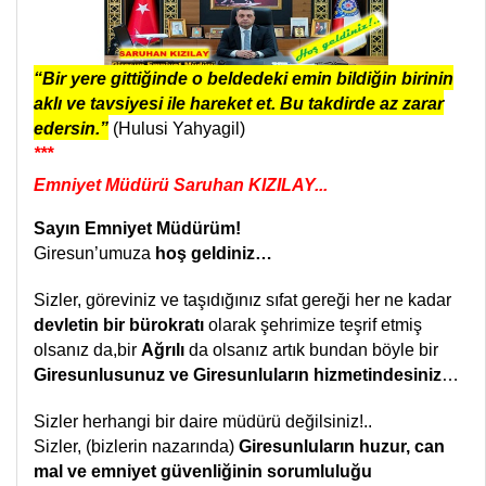
“Bir yere gittiğinde o beldedeki emin bildiğin birinin
aklı ve tavsiyesi ile hareket et. Bu takdirde az zarar
edersin.”
(Hulusi Yahyagil)
***
Emniyet Müdürü Saruhan KIZILAY...
Sayın Emniyet Müdürüm!
Giresun’umuza
hoş geldiniz…
Sizler, göreviniz ve taşıdığınız sıfat gereği her ne kadar
devletin bir bürokratı
olarak şehrimize teşrif etmiş
olsanız da,bir
Ağrılı
da olsanız artık bundan böyle bir
Giresunlusunuz ve Giresunluların hizmetindesiniz
…
Sizler herhangi bir daire müdürü değilsiniz!..
Sizler, (bizlerin nazarında)
Giresunluların huzur, can
mal ve emniyet güvenliğinin sorumluluğu