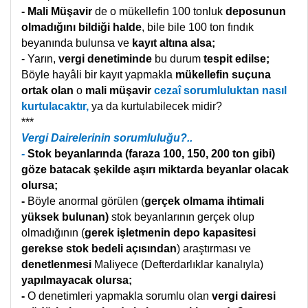
- Mali Müşavir
de o mükellefin 100 tonluk
deposunun
olmadığını bildiği halde
, bile bile 100 ton fındık
beyanında bulunsa ve
kayıt altına alsa;
- Yarın,
vergi denetiminde
bu durum
tespit edilse;
Böyle hayâli bir kayıt yapmakla
mükellefin suçuna
ortak olan
o
mali müşavir
cezaî sorumluluktan nasıl
kurtulacaktır,
ya da kurtulabilecek midir?
***
Vergi Dairelerinin sorumluluğu?..
-
Stok beyanlarında
(faraza 100, 150, 200 ton gibi)
göze batacak şekilde aşırı
miktarda
beyanlar olacak
olursa;
-
Böyle anormal görülen (
gerçek olmama ihtimali
yüksek bulunan)
stok beyanlarının gerçek olup
olmadığının (
gerek işletmenin depo kapasitesi
gerekse stok bedeli açısından
) araştırması ve
denetlenmesi
Maliyece (Defterdarlıklar kanalıyla)
yapılmayacak olursa;
-
O denetimleri yapmakla sorumlu olan
vergi dairesi