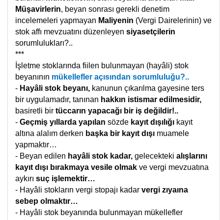
Müşavirlerin
, beyan sonrası gerekli denetim
incelemeleri yapmayan
Maliyenin
(Vergi Dairelerinin) ve
stok affı mevzuatını düzenleyen
siyasetçilerin
sorumlulukları?..
***
İşletme stoklarında fiilen bulunmayan (hayâli) stok
beyanının
mükellefler açısından sorumluluğu?..
-
Hayâli stok beyanı,
kanunun çıkarılma gayesine ters
bir uygulamadır, tanınan
hakkın istismar edilmesidir,
basiretli bir
tüccarın yapacağı bir iş değildir!..
-
Geçmiş yıllarda yapılan
sözde
kayıt dışılığı
kayıt
altına alalım derken
başka bir kayıt dışı
muamele
yapmaktır…
- Beyan edilen
hayâli stok kadar,
gelecekteki
alışlarını
kayıt dışı bırakmaya
vesile olmak
ve vergi mevzuatına
aykırı
suç işlemektir…
- Hayâli stokların vergi stopajı kadar
vergi zıyaına
sebep olmaktır…
- Hayâli stok beyanında bulunmayan mükellefler