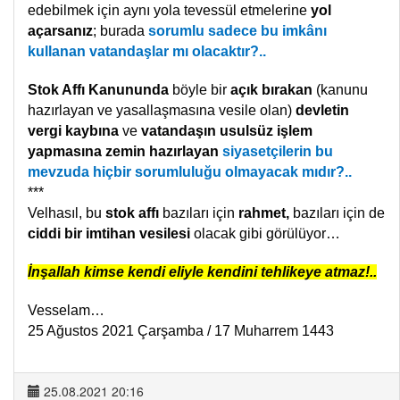
edebilmek için aynı yola tevessül etmelerine
yol
açarsanız
; burada
sorumlu sadece bu imkânı
kullanan vatandaşlar mı olacaktır?..
Stok Affı Kanununda
böyle bir
açık bırakan
(kanunu
hazırlayan ve yasallaşmasına vesile olan)
devletin
vergi kaybına
ve
vatandaşın usulsüz işlem
yapmasına zemin hazırlayan
siyasetçilerin bu
mevzuda hiçbir sorumluluğu olmayacak mıdır?..
***
Velhasıl, bu
stok affı
bazıları için
rahmet,
bazıları için de
ciddi bir imtihan vesilesi
olacak gibi görülüyor…
İnşallah kimse kendi eliyle kendini tehlikeye atmaz!..
Vesselam…
25 Ağustos 2021 Çarşamba / 17 Muharrem 1443
25.08.2021 20:16