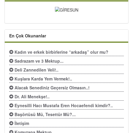
En Çok Okunanlar
Kadın ve erkek birbirlerine “arkadaş” olur mu?
Sadrazam ve 3 Mektup...
Deli Zannedilen Veli!..
Kuşlara Karda Yem Vermek!..
Alacak Senediniz Geçersiz Olmasın..!
Dr. Ali Menekşe!..
Eynesilli Hacı Mustafa Eren Hocaefendi kimdir?..
Başörtüsü Mü, Tesettür Mü?...
İletişim
Komutana Mektup…