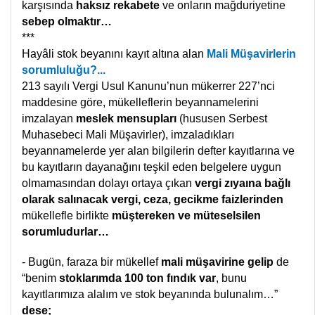
karşısında
haksız rekabete
ve onların mağduriyetine
sebep olmaktır…
***
Hayâli stok beyanını kayıt altına alan
Mali Müşavirlerin
sorumluluğu?...
213 sayılı Vergi Usul Kanunu’nun mükerrer 227’nci
maddesine göre, mükelleflerin beyannamelerini
imzalayan
meslek mensupları
(hususen Serbest
Muhasebeci Mali Müşavirler), imzaladıkları
beyannamelerde yer alan bilgilerin defter kayıtlarına ve
bu kayıtların dayanağını teşkil eden belgelere uygun
olmamasından dolayı ortaya çıkan
vergi zıyaına bağlı
olarak salınacak vergi, ceza, gecikme faizlerinden
mükellefle birlikte
müştereken ve müteselsilen
sorumludurlar…
- Bugün, faraza bir mükellef
mali müşavirine gelip
de
“benim
stoklarımda 100 ton fındık var
, bunu
kayıtlarımıza alalım ve stok beyanında bulunalım…”
dese;