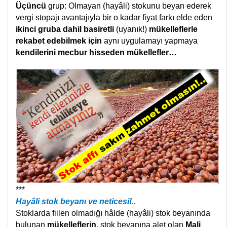
Üçüncü
grup: Olmayan (hayâli) stokunu beyan ederek
vergi stopajı avantajıyla bir o kadar fiyat farkı elde eden
ikinci gruba dahil basiretli
(uyanık!)
mükelleflerle
rekabet edebilmek için
aynı uygulamayı yapmaya
kendilerini mecbur hisseden
mükellefler…
***
Hayâli stok beyanı ve neticesi!..
Stoklarda fiilen olmadığı hâlde (hayâli) stok beyanında
bulunan
mükelleflerin
, stok beyanına alet olan
Mali