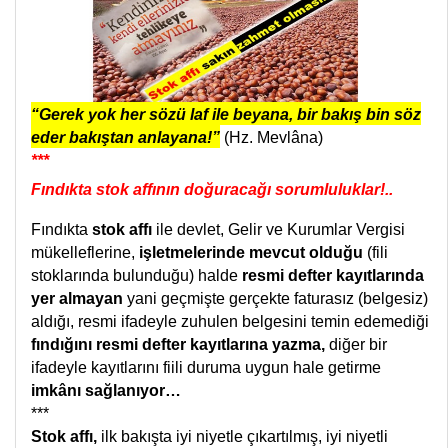
“Gerek yok her sözü laf ile beyana, bir bakış bin söz
eder bakıştan anlayana!”
(Hz. Mevlâna)
***
Fındıkta stok affının doğuracağı sorumluluklar!..
Fındıkta
stok affı
ile devlet, Gelir ve Kurumlar Vergisi
mükelleflerine,
işletmelerinde mevcut olduğu
(fili
stoklarında bulunduğu) halde
resmi defter kayıtlarında
yer almayan
yani geçmişte gerçekte faturasız (belgesiz)
aldığı, resmi ifadeyle zuhulen belgesini temin edemediği
fındığını resmi defter kayıtlarına yazma,
diğer bir
ifadeyle kayıtlarını fiili duruma uygun hale getirme
imkânı sağlanıyor…
***
Stok affı,
ilk bakışta iyi niyetle çıkartılmış, iyi niyetli