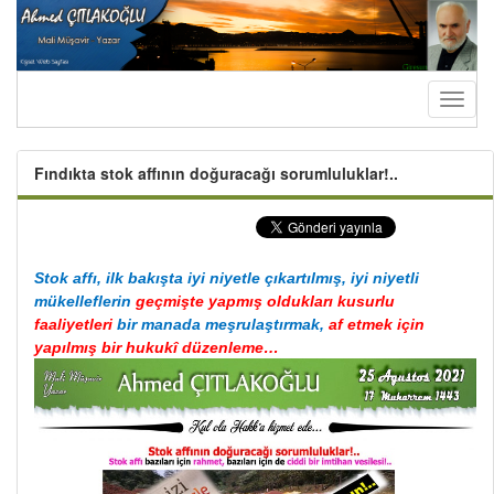
Toggl
naviga
Fındıkta stok affının doğuracağı sorumluluklar!..
Stok affı, ilk bakışta iyi niyetle çıkartılmış, iyi niyetli
mükelleflerin
geçmişte yapmış oldukları kusurlu
faaliyetleri
bir manada meşrulaştırmak,
af etmek için
yapılmış bir hukukî düzenleme…