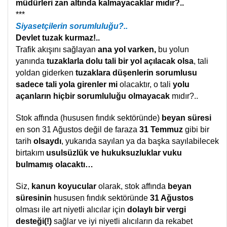
müdürleri zan altında kalmayacaklar mıdır?..
***
Siyasetçilerin sorumluluğu?..
Devlet tuzak kurmaz!..
Trafik akışını sağlayan
ana yol varken,
bu yolun
yanında
tuzaklarla dolu tali bir yol açılacak olsa
, tali
yoldan giderken
tuzaklara düşenlerin sorumlusu
sadece tali yola girenler mi
olacaktır, o tali
yolu
açanların hiçbir sorumluluğu olmayacak
mıdır?..
Stok affında (hususen fındık sektöründe)
beyan süresi
en son 31 Ağustos değil de faraza
31 Temmuz
gibi bir
tarih
olsaydı
, yukarıda sayılan ya da başka sayılabilecek
birtakım
usulsüzlük ve hukuksuzluklar vuku
bulmamış olacaktı…
Siz,
kanun koyucular
olarak, stok affında
beyan
süresinin
hususen fındık sektöründe
31 Ağustos
olması ile art niyetli alıcılar için
dolaylı bir vergi
desteği(!)
sağlar ve iyi niyetli alıcıların da rekabet