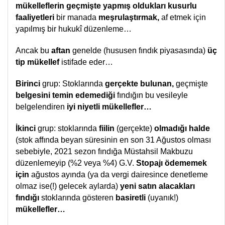
mükelleflerin geçmişte yapmış oldukları kusurlu
faaliyetleri
bir manada
meşrulaştırmak,
af etmek için
yapılmış bir hukukî düzenleme…
Ancak bu
aftan
genelde (hususen fındık piyasasında)
üç
tip mükellef
istifade eder…
Birinci
grup: Stoklarında
gerçekte bulunan,
geçmişte
belgesini temin edemediği
fındığın bu vesileyle
belgelendiren
iyi niyetli
mükellefler…
İkinci
grup: stoklarında
fiilin
(gerçekte)
olmadığı halde
(stok affında beyan süresinin en son 31 Ağustos olması
sebebiyle, 2021 sezon fındığa Müstahsil Makbuzu
düzenlemeyip (%2 veya %4) G.V.
Stopajı ödememek
için
ağustos ayında (ya da vergi dairesince denetleme
olmaz ise(!) gelecek aylarda)
yeni satın alacakları
fındığı
stoklarında gösteren
basiretli
(uyanık!)
mükellefler…