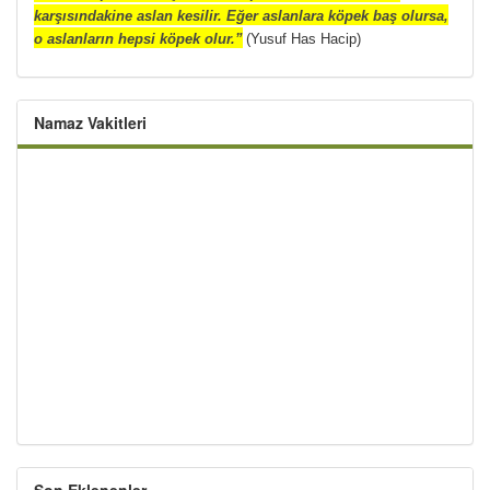
karşısındakine aslan kesilir. Eğer aslanlara köpek baş olursa,
o aslanların hepsi köpek olur.”
(Yusuf Has Hacip)
Namaz Vakitleri