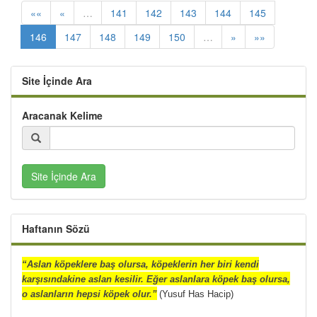
««
«
…
141
142
143
144
145
146
147
148
149
150
…
»
»»
Site İçinde Ara
Aracanak Kelime
Site İçinde Ara
Haftanın Sözü
“Aslan köpeklere baş olursa, köpeklerin her biri kendi
karşısındakine aslan kesilir. Eğer aslanlara köpek baş olursa,
o aslanların hepsi köpek olur.”
(Yusuf Has Hacip)