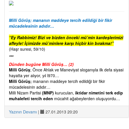
Milli Görüş; mananın maddeye tercih edildiği bir fikir
mücadelesinin adıdır…
“Ey Rabbimiz! Bizi ve bizden önceki mü’min kardeşlerimizi
affeyle! İçimizde mü’minlere karşı hiçbir kin bırakma!”
(Haşr suresi, 59/10)
***
Dünden bugüne Milli Görüş… (2)
Milli Görüş
; Önce Ahlak ve Maneviyat sloganıyla ilk defa siyasi
hayatta yer alıyor, yıl l970…
Milli Görüş;
mananın maddeye tercih edildiği bir fikir
mücadelesinin adıdır…
Milli Nizam Partisi
(MNP)
kurucuları,
iktidar nimetini terk edip
muhalefeti tercih eden
mücahit ağabeylerden oluşuyordu…
Yazının Devamı
|
27.01.2013 20:20