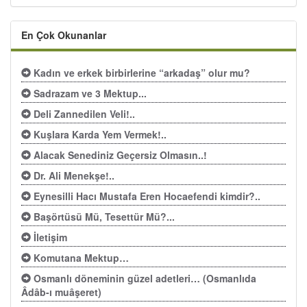
En Çok Okunanlar
Kadın ve erkek birbirlerine “arkadaş” olur mu?
Sadrazam ve 3 Mektup...
Deli Zannedilen Veli!..
Kuşlara Karda Yem Vermek!..
Alacak Senediniz Geçersiz Olmasın..!
Dr. Ali Menekşe!..
Eynesilli Hacı Mustafa Eren Hocaefendi kimdir?..
Başörtüsü Mü, Tesettür Mü?...
İletişim
Komutana Mektup…
Osmanlı döneminin güzel adetleri… (Osmanlıda
Âdâb-ı muâşeret)