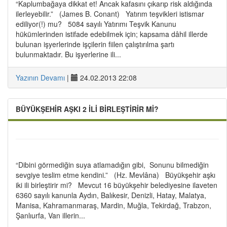
“Kaplumbağaya dikkat et! Ancak kafasını çıkarıp risk aldığında
ilerleyebilir.” (James B. Conant) Yatırım teşvikleri istismar
ediliyor(!) mu? 5084 sayılı Yatırımı Teşvik Kanunu
hükümlerinden istifade edebilmek için; kapsama dâhil illerde
bulunan işyerlerinde işçilerin fiilen çalıştırılma şartı
bulunmaktadır. Bu işyerlerine ili...
Yazının Devamı
|
24.02.2013 22:08
BÜYÜKŞEHİR AŞKI 2 İLİ BİRLEŞTİRİR Mİ?
“Dibini görmediğin suya atlamadığın gibi, Sonunu bilmediğin
sevgiye teslim etme kendini.” (Hz. Mevlâna) Büyükşehir aşkı
iki ili birleştirir mi? Mevcut 16 büyükşehir belediyesine ilaveten
6360 sayılı kanunla Aydın, Balıkesir, Denizli, Hatay, Malatya,
Manisa, Kahramanmaraş, Mardin, Muğla, Tekirdağ, Trabzon,
Şanlıurfa, Van illerin...