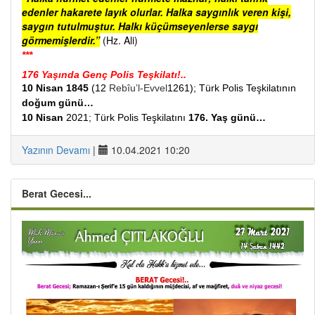
edenler hakarete layık olurlar. Halka saygınlık veren kişi,
saygın tutulmuştur. Halkı küçümseyenlerse saygı
görmemişlerdir.”
(Hz. Ali)
***
176 Yaşında Genç Polis Teşkilatı!..
10 Nisan 1845
(12
Rebîu’l-Evvel
1261); Türk Polis Teşkilatının
doğum günü…
10 Nisan
2021; Türk Polis Teşkilatını
176. Yaş günü…
Yazının Devamı
|
10.04.2021 10:20
Berat Gecesi...