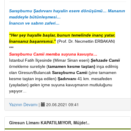
Sarayburnu Şadırvanı hayalin esere dönüşümü… Mananın
maddeyle bütünleşmesi…
İnancın ve sabrın zaferi…
“Her şey hayalle başlar, bunun temelinde inanç yatar.
İnansanız başarırsınız.”
(Prof. Dr. Necmettin ERBAKAN
)
***
Sarayburnu Camii memba suyuna kavuştu…
İstanbul Fatih İlçesinde (Mimar Sinan eseri)
Şehzade Camii
örnekleme suretiyle
(
t
amamen kesme taştan)
inşa edilmiş
olan Giresun/Bulancak
Sarayburnu Camii
(yine tamamen
kesme taştan inşa edilen)
Şadırvanı
41 km. mesafeden
(yayladan) gelen içme suyuna kavuşmanın mutluluğunu
yaşıyor…
Yazının Devamı
|
20.06.2021 09:41
Giresun Limanı KAPATILMIYOR, Müjde!..