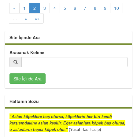
«
1
2
3
4
5
6
7
8
9
10
…
»
»»
Site İçinde Ara
Aracanak Kelime
Site İçinde Ara
Haftanın Sözü
“Aslan köpeklere baş olursa, köpeklerin her biri kendi
karşısındakine aslan kesilir. Eğer aslanlara köpek baş olursa,
o aslanların hepsi köpek olur.”
(Yusuf Has Hacip)