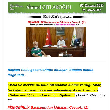
Başkan fısıltı gazetelerinde dolaşan iddiaları olarak
doğruladı…
“Mala ve mevkie düşkün bir adamın dînine verdiği zarar,
bir koyun sürüsünün içine salıverilmiş iki aç kurdun o
sürüye verdiği zarardan daha büyüktür.”
(Tirmizî, Zühd, 43)
***
FİSKOBİRLİK Başkanından İddialara Cevap!.. (1)