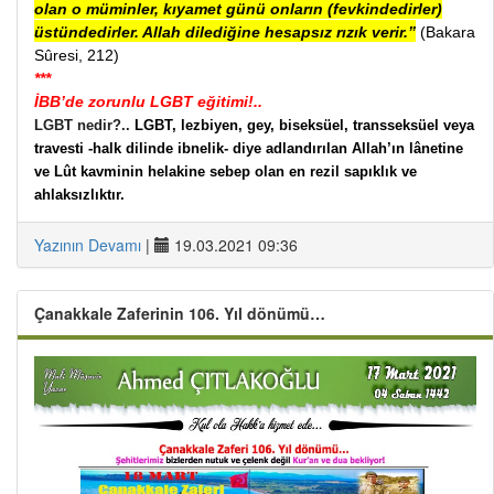
olan o müminler, kıyamet günü onların (fevkindedirler)
üstündedirler. Allah dilediğine hesapsız rızık verir.”
(Bakara
Sûresi, 212)
***
İBB’de zorunlu LGBT eğitimi!..
LGBT nedir?..
LGBT,
lezbiyen, gey, biseksüel,
transseksüel veya
travesti
-
halk dilinde ibnelik-
diye adlandırılan
Allah’ın lânetine
ve Lût kavminin helakine sebep olan en rezil sapıklık ve
ahlaksızlıktır.
Yazının Devamı
|
19.03.2021 09:36
Çanakkale Zaferinin 106. Yıl dönümü…