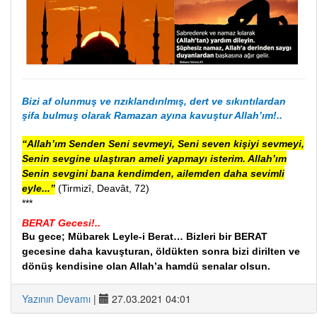
Bizi af olunmuş ve rızıklandırılmış, dert ve sıkıntılardan
şifa bulmuş olarak Ramazan ayına kavuştur Allah’ım!..
“Allah’ım Senden Seni sevmeyi, Seni seven kişiyi sevmeyi,
Senin sevgine ulaştıran ameli yapmayı isterim. Allah’ım
Senin sevgini bana kendimden, ailemden daha sevimli
eyle...”
(Tirmizî, Deavât, 72)
***
BERAT Gecesi!..
Bu gece; Mübarek Leyle-i Berat…
Bizleri
bir
BERAT
gecesine
daha
kavuşturan,
öldükten sonra bizi dirilten ve
dönüş kendisine olan
Allah’a hamdü senalar olsun.
Yazının Devamı
|
27.03.2021 04:01