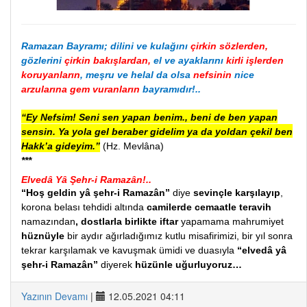
Ramazan Bayramı; dilini ve kulağını
çirkin sözlerden,
gözlerini
çirkin bakışlardan,
el ve ayaklarını
kirli işlerden
koruyanların
, meşru ve helal da olsa
nefsinin
nice
arzularına gem vuranların
bayramıdır!..
“Ey Nefsim! Seni sen yapan benim., beni de ben yapan
sensin. Ya yola gel beraber gidelim ya da yoldan çekil ben
Hakk’a gideyim.”
(Hz. Mevlâna)
***
Elvedâ Yâ Şehr-i Ramazân!..
“Hoş geldin yâ şehr-i Ramazân”
diye
sevinçle karşılayıp
,
korona belası tehdidi altında
camilerde cemaatle teravih
namazından
,
dostlarla birlikte iftar
yapamama mahrumiyet
hüznüyle
bir aydır ağırladığımız kutlu misafirimizi, bir yıl sonra
tekrar karşılamak ve kavuşmak ümidi ve duasıyla
“elvedâ yâ
şehr-i Ramazân”
diyerek
hüzünle uğurluyoruz…
Yazının Devamı
|
12.05.2021 04:11