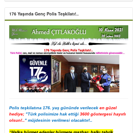
176 Yaşında Genç Polis Teşkilatı!..
Polis teşkilatına 176. yaş gününde verilecek
en güzel
hediye;
"Türk polisimize hak ettiği
3600 göstergesi hayırlı
olsun!..
" müjdesinin verilmesi olacaktır!..
“Halka hürmet edenler hürmete mazhar; halkı tahrik