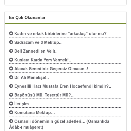
En Çok Okunanlar
Kadın ve erkek birbirlerine “arkadaş” olur mu?
Sadrazam ve 3 Mektup...
Deli Zannedilen Veli!..
Kuşlara Karda Yem Vermek!..
Alacak Senediniz Geçersiz Olmasın..!
Dr. Ali Menekşe!..
Eynesilli Hacı Mustafa Eren Hocaefendi kimdir?..
Başörtüsü Mü, Tesettür Mü?...
İletişim
Komutana Mektup…
Osmanlı döneminin güzel adetleri… (Osmanlıda
Âdâb-ı muâşeret)