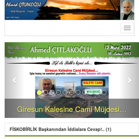
Toggl
naviga
Previous
Nex
Giresun Kalesine Cami Müjdesi…
FİSKOBİRLİK Başkanından İddialara Cevap!.. (1)