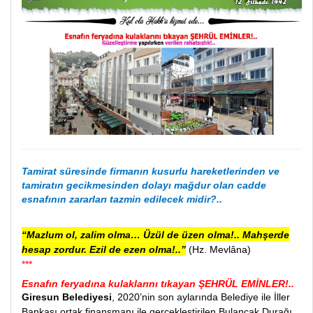
Tamirat süresinde firmanın kusurlu hareketlerinden ve
tamiratın gecikmesinden dolayı mağdur olan cadde
esnafının zararları tazmin edilecek midir?..
“Mazlum ol, zalim olma… Üzül de üzen olma!.. Mahşerde
hesap zordur. Ezil de ezen olma!..”
(Hz. Mevlâna)
***
Esnafın feryadına kulaklarını tıkayan ŞEHRÜL EMİNLER!..
Giresun Belediyesi
, 2020’nin son aylarında Belediye ile İller
Bankası ortak finansmanı ile gerçekleştirilen Bulancak Durağı