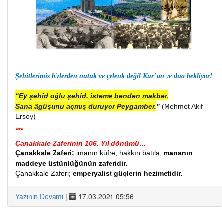
Şehitlerimiz bizlerden nutuk ve çelenk değil Kur’an ve dua bekliyor!
“Ey şehîd oğlu şehîd, isteme benden makber,
Sana âgûşunu açmış duruyor Peygamber.
”
(Mehmet Akif
Ersoy)
***
Çanakkale Zaferinin 106. Yıl dönümü…
Çanakkale Zaferi;
imanın küfre, hakkın batıla,
mananın
maddeye üstünlüğünün zaferidir.
Çanakkale Zaferi;
emperyalist güçlerin hezimetidir.
Yazının Devamı
|
17.03.2021 05:56